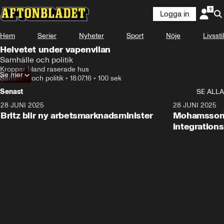
Logga in
Hem
Serier
Nyheter
Sport
Nöje
Livsstil
Helvetet under vapenvilan
Samhälle och politik
Kroppar bland raserade hus
Se mer
Samhälle och politik
•
18.07.16
•
100 sek
Senast
SE ALLA
28 JUNI 2025
1:48
28 JUNI 2025
Britz blir ny arbetsmarknadsminister
Mohamsson b
integration