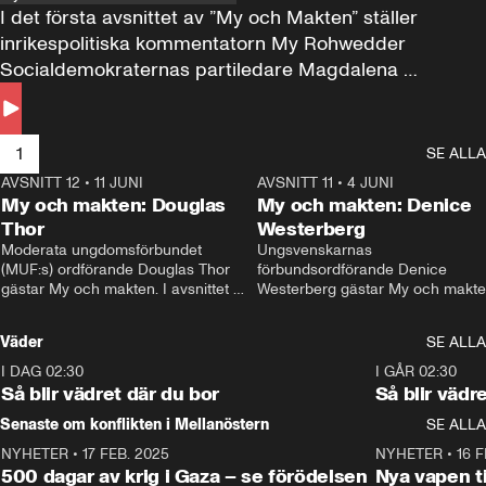
I det första avsnittet av ”My och Makten” ställer 
inrikespolitiska kommentatorn My Rohwedder 
Socialdemokraternas partiledare Magdalena 
Andersson till svars.
1
SE ALLA
AVSNITT 12
•
11 JUNI
26:27
AVSNITT 11
•
4 JUNI
2
My och makten: Douglas
My och makten: Denice
Thor
Westerberg
Moderata ungdomsförbundet 
Ungsvenskarnas 
(MUF:s) ordförande Douglas Thor 
förbundsordförande Denice 
gästar My och makten. I avsnittet 
Westerberg gästar My och makten.
diskuteras tonårsutvisningarna och 
avsnittet diskuteras migrationsfrå
hur Moderaterna ska locka väljare till 
och hur SD ska locka kvinnliga 
Väder
SE ALLA
valet i höst. 
väljare. 
I DAG 02:30
1:06
I GÅR 02:30
Så blir vädret där du bor
Så blir vädr
Senaste om konflikten i Mellanöstern
SE ALLA
NYHETER
•
17 FEB. 2025
0:45
NYHETER
•
16 F
500 dagar av krig i Gaza – se förödelsen
Nya vapen ti