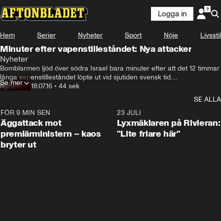
Logga in
Hem
Serier
Nyheter
Sport
Nöje
Livsstil
Minuter efter vapenstilleståndet: Nya attacker
Nyheter
Bomblarmen ljöd över södra Israel bara minuter efter att det 12 timmar 
långa vapenstilleståndet löpte ut vid sjutiden svensk tid.

Se mer
Enligt den israeliska armén så slog tre projektiler ner i södra Israel.

Nyheter
•
18.07.16
•
44 sek
Israel hade föreslagit en fyra timmar lång förlängning av 
SE ALLA
vapenstilleståndet. Vid 20.30-tiden meddelade en talesperson för 
Hamas att de inte ville förlänga friden, rapporterar AP.
FÖR 9 MIN SEN
0:37
23 JULI
Äggattack mot
Lyxmäklaren på Rivieran:
premiärministern – kaos
"Lite friare här"
bryter ut