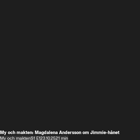
My och makten: Magdalena Andersson om Jimmie-hånet
My och makten
S1 E1
23.10.25
21 min