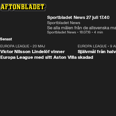
Sportbladet News 27 juli 17.40
Sportbladet News
Se alla målen från de allsvenska m
Sportbladet News
•
18.07.16
•
4 min
Senast
EUROPA LEAGUE
•
20 MAJ
1:32
EUROPA LEAGUE
•
9 A
Victor Nilsson Lindelöf vinner
Självmål från hal
Europa League med sitt Aston Villa
skadad