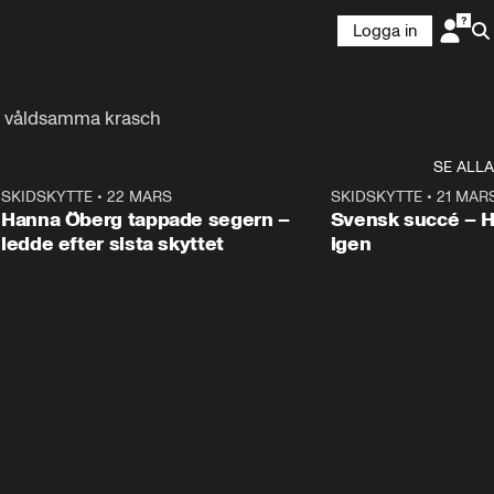
Logga in
ons våldsamma krasch
SE ALLA
9
SKIDSKYTTE
•
22 MARS
0:55
SKIDSKYTTE
•
21 MAR
Hanna Öberg tappade segern –
Svensk succé – 
ledde efter sista skyttet
igen