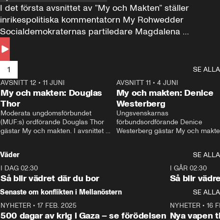
I det första avsnittet av ”My och Makten” ställer 
inrikespolitiska kommentatorn My Rohwedder 
Socialdemokraternas partiledare Magdalena 
Andersson till svars.
1
SE ALLA
AVSNITT 12
•
11 JUNI
26:27
AVSNITT 11
•
4 JUNI
2
My och makten: Douglas
My och makten: Denice
Thor
Westerberg
Moderata ungdomsförbundet 
Ungsvenskarnas 
(MUF:s) ordförande Douglas Thor 
förbundsordförande Denice 
gästar My och makten. I avsnittet 
Westerberg gästar My och makten.
diskuteras tonårsutvisningarna och 
avsnittet diskuteras migrationsfrå
hur Moderaterna ska locka väljare till 
och hur SD ska locka kvinnliga 
Väder
SE ALLA
valet i höst. 
väljare. 
I DAG 02:30
1:06
I GÅR 02:30
Så blir vädret där du bor
Så blir vädr
Senaste om konflikten i Mellanöstern
SE ALLA
NYHETER
•
17 FEB. 2025
0:45
NYHETER
•
16 F
500 dagar av krig i Gaza – se förödelsen
Nya vapen ti