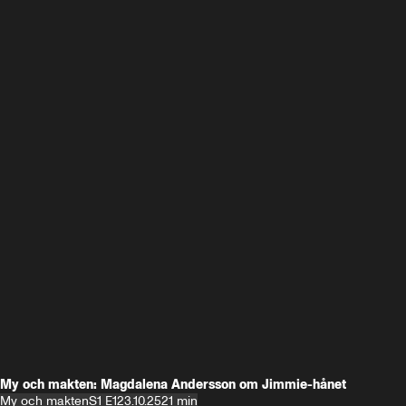
My och makten: Magdalena Andersson om Jimmie-hånet
My och makten
S1 E1
23.10.25
21 min