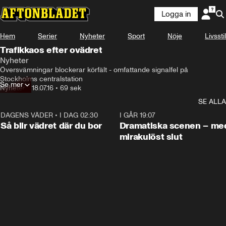
Logga in
Hem
Serier
Nyheter
Sport
Nöje
Livsstil
Trafikkaos efter ovädret
Nyheter
Översvämningar blockerar körfält - omfattande signalfel på 
Stockholms centralstation
Se mer
Nyheter
•
18.07.16
•
69 sek
SE ALLA
DAGENS VÄDER
•
I DAG 02:30
1:06
I GÅR 19:07
Så blir vädret där du bor
Dramatiska scenen – me
mirakulöst slut