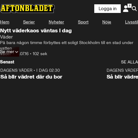
Logga in
Hem
Serier
Nyheter
Sport
Nöje
Livsstil
Nytt väderkaos väntas i dag
Väder
På bara någon timme förbyttes ett soligt Stockholm till en stad under 
vatten
Se mer
Väder
•
18.07.16
•
102 sek
Senast
SE ALLA
DAGENS VÄDER
•
I DAG 02:30
1:06
DAGENS VÄDE
Så blir vädret där du bor
Så blir vädr