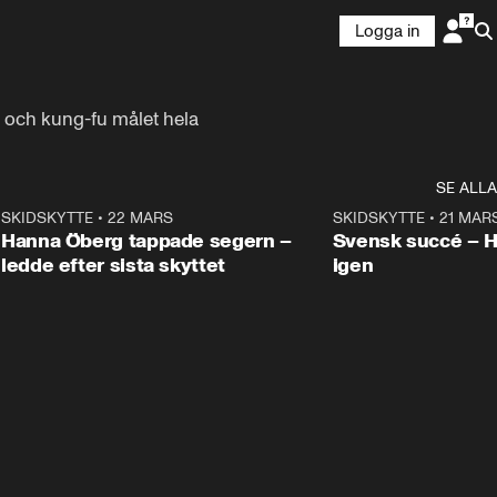
Logga in
 och kung-fu målet hela 
SE ALLA
9
SKIDSKYTTE
•
22 MARS
0:55
SKIDSKYTTE
•
21 MAR
Hanna Öberg tappade segern –
Svensk succé – 
ledde efter sista skyttet
igen