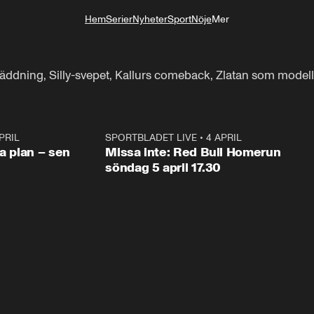
Hem
Serier
Nyheter
Sport
Nöje
Mer
Livsstil
räddning, Silly-svepet, Kallurs comeback, Zlatan som modell
PRIL
1:03
SPORTBLADET LIVE
•
4 APRIL
1:0
va plan – sen
Missa inte: Red Bull Homerun
söndag 5 april 17.30