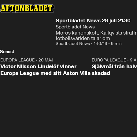
Sportbladet News 28 juli 21.30
Sportbladet News
Moros kanonskott, Källqvists straff
fotbollsvärlden talar om
Sportbladet News
•
18.07.16
•
9 min
Senast
EUROPA LEAGUE
•
20 MAJ
1:32
EUROPA LEAGUE
•
9 A
Victor Nilsson Lindelöf vinner
Självmål från hal
Europa League med sitt Aston Villa
skadad