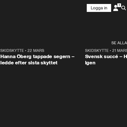
Logga in
SE ALLA
9
SKIDSKYTTE
•
22 MARS
0:55
SKIDSKYTTE
•
21 MAR
Hanna Öberg tappade segern –
Svensk succé – 
ledde efter sista skyttet
igen