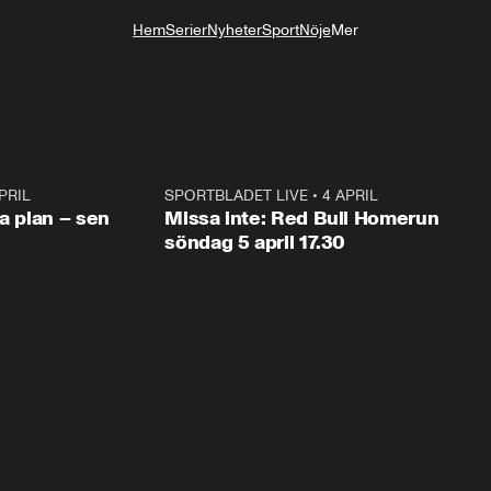
Hem
Serier
Nyheter
Sport
Nöje
Mer
Livsstil
PRIL
1:03
SPORTBLADET LIVE
•
4 APRIL
1:0
va plan – sen
Missa inte: Red Bull Homerun
söndag 5 april 17.30