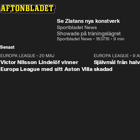
Se Zlatans nya konstverk
Sportbladet News
Showade på träningslägret
Sportbladet News
•
18.07.16
•
9 min
Senast
EUROPA LEAGUE
•
20 MAJ
1:32
EUROPA LEAGUE
•
9 A
Victor Nilsson Lindelöf vinner
Självmål från hal
Europa League med sitt Aston Villa
skadad