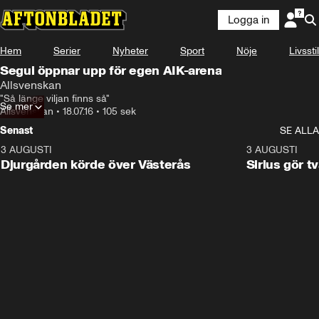
Logga in
Hem
Serier
Nyheter
Sport
Nöje
Livsstil
Segui öppnar upp för egen AIK-arena
Allsvenskan
"Så länge viljan finns så"
Se mer
Allsvenskan
•
18.07.16
•
105 sek
Senast
SE ALLA
3 AUGUSTI
3:00
3 AUGUSTI
Djurgården körde över Västerås
Sirius gör t