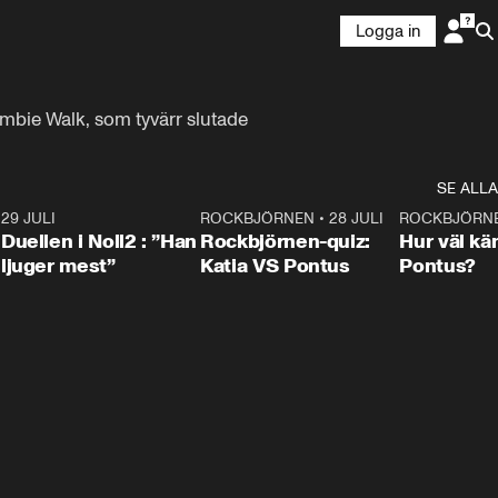
Logga in
bie Walk, som tyvärr slutade 
SE ALLA
9
29 JULI
0:47
ROCKBJÖRNEN
•
28 JULI
0:15
ROCKBJÖRN
Duellen i Noll2 : ”Han
Rockbjörnen-quiz:
Hur väl kä
ljuger mest”
Katia VS Pontus
Pontus?