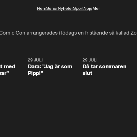
Hem
Serier
Nyheter
Sport
Nöje
Mer
Livsstil
mic Con arrangerades i lödags en fristående så kallad Zom
1:02
29 JULI
0:41
29 JULI
0:3
at med
Dara: ”Jag är som
Då tar sommaren
rar”
Pippi”
slut