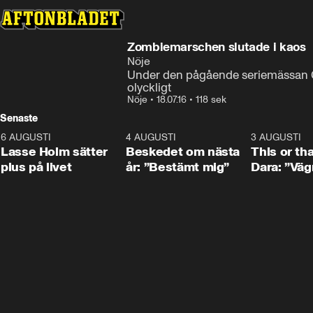
Zombiemarschen slutade i kaos
Nöje
Under den pågående seriemässan Co
olyckligt
Nöje
•
18.07.16
•
118 sek
Senaste
6 AUGUSTI
1:04
4 AUGUSTI
0:24
3 AUGUSTI
Lasse Holm sätter
Beskedet om nästa
This or th
plus på livet
år: ”Bestämt mig”
Dara: ”Väg