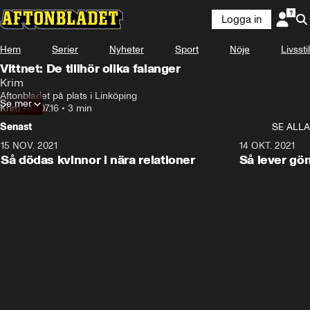
Logga in
Hem
Serier
Nyheter
Sport
Nöje
Livsstil
Vittnet: De tillhör olika falanger
Krim
Aftonbladet på plats i Linköping
Se mer
Krim
•
18.07.16
•
3 min
Senast
SE ALLA
15 NOV. 2021
3:28
14 OKT. 2021
Så dödas kvinnor i nära relationer
Så lever gö