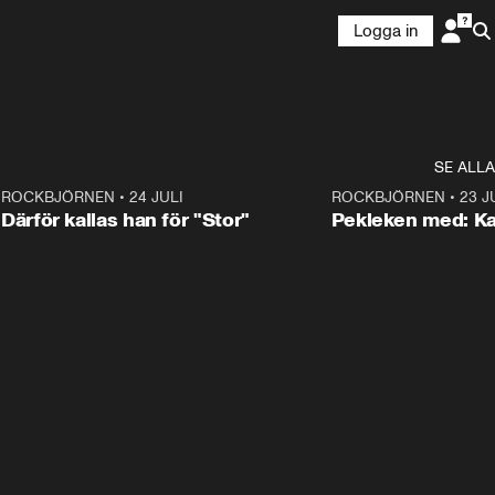
Logga in
SE ALLA
3
ROCKBJÖRNEN
•
24 JULI
0:28
ROCKBJÖRNEN
•
23 J
Därför kallas han för "Stor"
Pekleken med: Ka