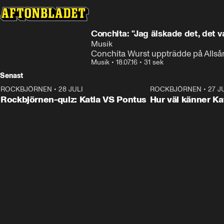
Conchita: "Jag älskade det, det v
Musik
Conchita Wurst uppträdde på Alls
Musik
•
18.07.16
•
31 sek
Senast
ROCKBJÖRNEN
•
28 JULI
0:15
ROCKBJÖRNEN
•
27 J
Rockbjörnen-quiz: Katia VS Pontus
Hur väl känner Ka