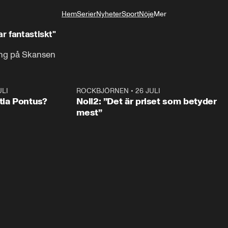
Hem
Serier
Nyheter
Sport
Nöje
Mer
Livsstil
ar fantastiskt"
ång på Skansen
ULI
0:46
ROCKBJÖRNEN
•
26 JULI
0:3
tia Pontus?
Noll2: ”Det är priset som betyder
mest”