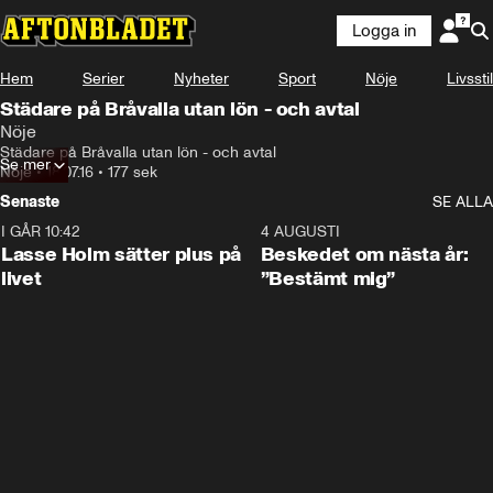
Logga in
Hem
Serier
Nyheter
Sport
Nöje
Livsstil
Städare på Bråvalla utan lön - och avtal
Nöje
Städare på Bråvalla utan lön - och avtal
Se mer
Nöje
•
18.07.16
•
177 sek
Senaste
SE ALLA
I GÅR 10:42
1:04
4 AUGUSTI
Lasse Holm sätter plus på
Beskedet om nästa år:
livet
”Bestämt mig”