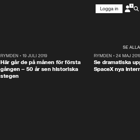
Logga in
SE ALLA
4
RYMDEN
•
19 JULI 2019
2:08
RYMDEN
•
24 MAJ 201
Här går de på månen för första
Se dramatiska up
gången – 50 år sen historiska
SpaceX nya inter
stegen