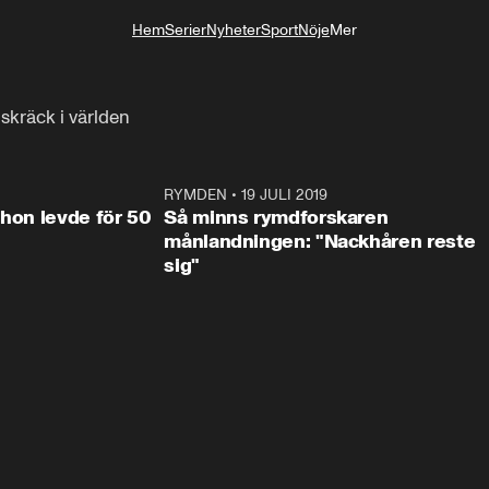
Hem
Serier
Nyheter
Sport
Nöje
Mer
Livsstil
skräck i världen
1:10
RYMDEN
•
19 JULI 2019
1:1
 hon levde för 50
Så minns rymdforskaren
månlandningen: "Nackhåren reste
sig"