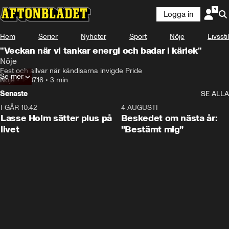
Logga in
Hem
Serier
Nyheter
Sport
Nöje
Livsstil
"Veckan när vi tankar energi och badar i kärlek"
Nöje
Fest och allvar när kändisarna invigde Pride
Se mer
Nöje
•
18.07.16
•
3 min
Senaste
SE ALLA
I GÅR 10:42
1:04
4 AUGUSTI
Lasse Holm sätter plus på
Beskedet om nästa år:
livet
”Bestämt mig”