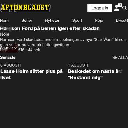
Logga in
Hem
Serier
Nyheter
Sport
Nöje
Livsstil
Harrison Ford på benen igen efter skadan
Nöje
Harrison Ford skadades under inspelningen av nya "Star Wars"-filmen, 
men verkar nu vara på bättringsvägen
Se mer
Nöje
•
18.07.16
•
44 sek
Senaste
SE ALLA
6 AUGUSTI
1:04
4 AUGUSTI
Lasse Holm sätter plus på
Beskedet om nästa år:
livet
”Bestämt mig”