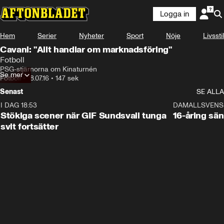
Logga in
Hem
Serier
Nyheter
Sport
Nöje
Livsstil
Cavani: "Allt handlar om marknadsföring"
Fotboll
PSG-stjärnorna om Kinaturnén
Se mer
Fotboll
•
18.07.16
•
147 sek
Senast
SE ALLA
I DAG 18:53
1:44
DAMALLSVENS
Stökiga scener när GIF Sundsvall tunga
16-åring sä
svit fortsätter