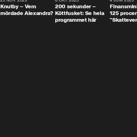
3
25 NOV. 2025
31:05
8 OKT. 2025
4:29
4 JUNI 2025
Knutby – Vem
200 sekunder –
Finansmin
mördade Alexandra?
Köttfusket: Se hela
125 procent
programmet här
"Skattever
viktig uppg