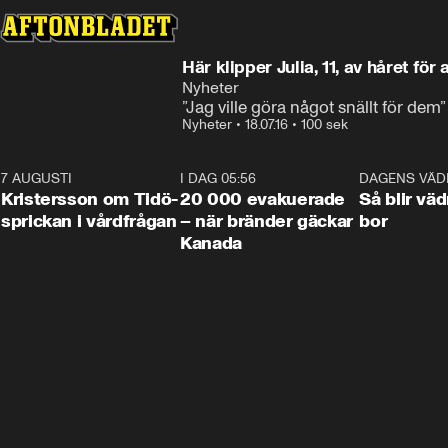
Här klipper Julia, 11, av håret för
Nyheter
”Jag ville göra något snällt för dem”
Nyheter
•
18.07.16
•
100 sek
7 AUGUSTI
0:42
I DAG 05:56
0:38
DAGENS VÄD
Kristersson om Tidö-
20 000 evakuerade
Så blir väd
sprickan i vårdfrågan
– när bränder gäckar
bor
Kanada