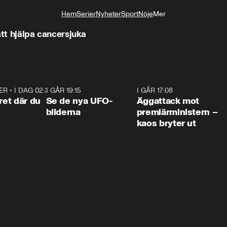
Hem
Serier
Nyheter
Sport
Nöje
Mer
Livsstil
 att hjälpa cancersjuka
ER
•
I DAG 02:30
1:06
I GÅR 19:15
0:36
I GÅR 17:08
0:3
ret där du
Se de nya UFO-
Äggattack mot
bilderna
premiärministern –
kaos bryter ut