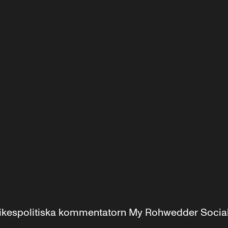
r inrikespolitiska kommentatorn My Rohwedder Soci