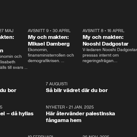
27 MAJ
3:51
AVSNITT 9
•
30 APRIL
24:00
AVSNITT 8
•
16 APRIL
25:1
kten:
My och makten:
My och makten:
Mikael Damberg
Nooshi Dadgostar
on
Ekonomin, 
V-ledaren Nooshi Dadgostar
finansministerrollen och 
pressas internt om 
onomin och 
demografikrisen. 
regeringsfrågan.

lisabeth 
Oppositionen ställs till svars 
I Aftonbladets 
ls till svars 
när Socialdemokraternas 
partiledarutfrågning ”My 
stern gästar 
Mikael Damberg gästar My 
och Makten” sätter hon ner 
My och Makten. 
och Makten. 
foten mot kritikerna:

1:06
7 AUGUSTI
1:0
– Vi ställer upp i val. Ska vi 
 du bor
Så blir vädret där du bor
vara med så sitter vi förstås 
25
1:22
NYHETER
•
21 JAN. 2025
0:5
ael – då hyllas
Här återvänder palestinska
fångarna hem