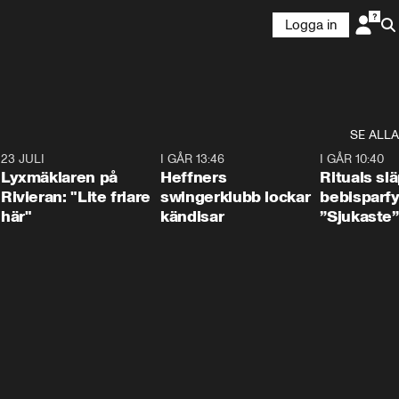
Logga in
SE ALLA
7
23 JULI
2:02
I GÅR 13:46
0:55
I GÅR 10:40
Lyxmäklaren på
Heffners
Rituals sl
Rivieran: "Lite friare
swingerklubb lockar
bebisparf
här"
kändisar
”Sjukaste”