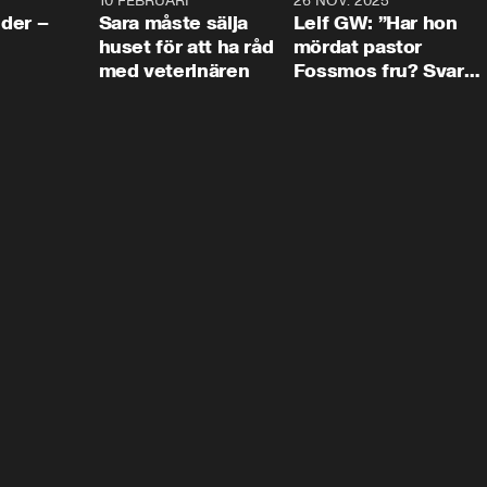
4:24
10 FEBRUARI
4:13
26 NOV. 2025
8:1
der –
Sara måste sälja
Leif GW: ”Har hon
huset för att ha råd
mördat pastor
med veterinären
Fossmos fru? Svar
nej.”