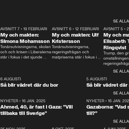
SE ALLA
7
AVSNITT 7
•
19 FEBRUARI
24:30
AVSNITT 6
•
12 FEBRUARI
27:30
AVSNITT 5
•
My och makten:
My och makten: Ulf
My och ma
Simona Mohamsson
Kristersson
Elisabeth
 
Tonårsutvisningarna, skolan 
Tonårsutvisningarna, 
Ringqvist
och och krisen i Liberalerna 
regeringsfrågan och 
Trump, den gr
står i fokus i det sjunde 
matpriserna står i fokus i 
omställningen
avsnittet av ”My och 
det sjätte avsnittet av ”My 
regeringsfråga
makten”. Se när 
och makten”. Se när 
centrum i det 
SE ALLA
Aftonbladets inrikespolitiska 
Aftonbladets inrikespolitiska 
avsnittet av ”
kommentator My 
kommentator My 
6
6 AUGUSTI
1:06
5 AUGUSTI
Makten”. Se nä
Rohwedder ställer 
Rohwedder ställer 
Så blir vädret där du bor
Så blir vädret där
Aftonbladets in
utbildnings- och 
statsminister Ulf Kristersson 
kommentator 
SE ALLA
integrationsminister Simona 
till svars.
Rohwedder stäl
Mohamsson till svars.
Centerpartiets
2
NYHETER
•
16 JAN. 2025
1:01
NYHETER
•
16 JAN. 20
Thand Ring till
Ahmed, 40, är fast i Gaza: ”Vill
Gazaborna: ”Vad s
tillbaka till Sverige”
till?”
SE ALLA