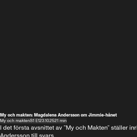
My och makten: Magdalena Andersson om Jimmie-hånet
My och makten
S1 E1
23.10.25
21 min
I det första avsnittet av ”My och Makten” ställe
Andersson till svars.