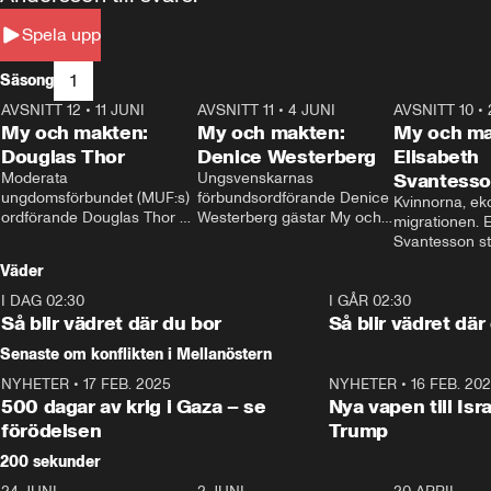
Spela upp
1
Säsong
AVSNITT 12
•
11 JUNI
26:27
AVSNITT 11
•
4 JUNI
23:40
AVSNITT 10
•
My och makten:
My och makten:
My och ma
Douglas Thor
Denice Westerberg
Elisabeth
Moderata 
Ungsvenskarnas 
Svantess
ungdomsförbundet (MUF:s) 
förbundsordförande Denice 
Kvinnorna, ek
ordförande Douglas Thor 
Westerberg gästar My och 
migrationen. E
gästar My och makten. I 
makten. I avsnittet 
Svantesson stäl
avsnittet diskuteras 
diskuteras migrationsfrågan 
när finansmini
Väder
tonårsutvisningarna och hur 
och hur SD ska locka 
Moderaterna ska locka 
kvinnliga väljare. 
I DAG 02:30
1:06
I GÅR 02:30
väljare till valet i höst. 
Så blir vädret där du bor
Så blir vädret där
Senaste om konflikten i Mellanöstern
NYHETER
•
17 FEB. 2025
0:45
NYHETER
•
16 FEB. 20
500 dagar av krig i Gaza – se
Nya vapen till Isr
förödelsen
Trump
200 sekunder