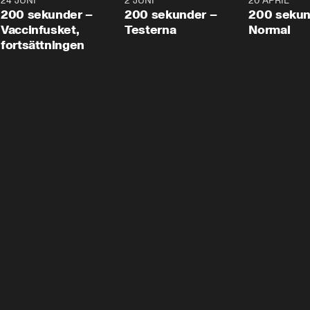
24 JUNI
5:00
2 JUNI
4:23
20 APRIL
200 sekunder –
200 sekunder –
200 sekun
Vaccinfusket,
Testerna
Normal
fortsättningen