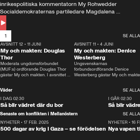
inrikespolitiska kommentatorn My Rohwedder 
Socialdemokraternas partiledare Magdalena 
Andersson till svars.
1
SE ALLA
AVSNITT 12
•
11 JUNI
26:27
AVSNITT 11
•
4 JUNI
2
My och makten: Douglas
My och makten: Denice
Thor
Westerberg
Moderata ungdomsförbundet 
Ungsvenskarnas 
(MUF:s) ordförande Douglas Thor 
förbundsordförande Denice 
gästar My och makten. I avsnittet 
Westerberg gästar My och makten.
diskuteras tonårsutvisningarna och 
avsnittet diskuteras migrationsfrå
hur Moderaterna ska locka väljare till 
och hur SD ska locka kvinnliga 
Väder
SE ALLA
valet i höst. 
väljare. 
I DAG 02:30
1:06
I GÅR 02:30
Så blir vädret där du bor
Så blir vädr
Senaste om konflikten i Mellanöstern
SE ALLA
NYHETER
•
17 FEB. 2025
0:45
NYHETER
•
16 F
500 dagar av krig i Gaza – se förödelsen
Nya vapen ti