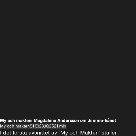
My och makten: Magdalena Andersson om Jimmie-hånet
My och makten
S1 E1
23.10.25
21 min
I det första avsnittet av ”My och Makten” ställer 