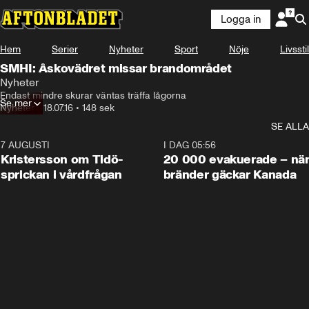
Logga in
Hem
Serier
Nyheter
Sport
Nöje
Livsstil
SMHI: Åskovädret missar brandområdet
Nyheter
Endast mindre skurar väntas träffa lågorna
Se mer
Nyheter
•
18.07.16
•
148 sek
SE ALLA
7 AUGUSTI
0:42
I DAG 05:56
Kristersson om Tidö-
20 000 evakuerade – nä
sprickan i vårdfrågan
bränder gäckar Kanada