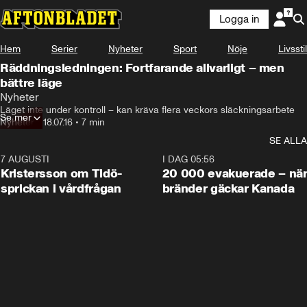
Logga in
Hem
Serier
Nyheter
Sport
Nöje
Livsstil
Räddningsledningen: Fortfarande allvarligt – men
bättre läge
Nyheter
Läget inte under kontroll – kan kräva flera veckors släckningsarbete
Se mer
Nyheter
•
18.07.16
•
7 min
SE ALLA
7 AUGUSTI
0:42
I DAG 05:56
Kristersson om Tidö-
20 000 evakuerade – nä
sprickan i vårdfrågan
bränder gäckar Kanada