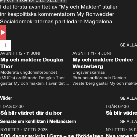
My och makten
S1 E1
23.10.25
21 min
I det första avsnittet av ”My och Makten” ställer 
inrikespolitiska kommentatorn My Rohwedder 
Socialdemokraternas partiledare Magdalena 
Andersson till svars.
1
SE ALLA
AVSNITT 12
•
11 JUNI
26:27
AVSNITT 11
•
4 JUNI
2
My och makten: Douglas
My och makten: Denice
Thor
Westerberg
Moderata ungdomsförbundet 
Ungsvenskarnas 
(MUF:s) ordförande Douglas Thor 
förbundsordförande Denice 
gästar My och makten. I avsnittet 
Westerberg gästar My och makten.
diskuteras tonårsutvisningarna och 
avsnittet diskuteras migrationsfrå
hur Moderaterna ska locka väljare till 
och hur SD ska locka kvinnliga 
Väder
SE ALLA
valet i höst. 
väljare. 
I DAG 02:30
1:06
I GÅR 02:30
Så blir vädret där du bor
Så blir vädr
Senaste om konflikten i Mellanöstern
SE ALLA
NYHETER
•
17 FEB. 2025
0:45
NYHETER
•
16 F
500 dagar av krig i Gaza – se förödelsen
Nya vapen ti