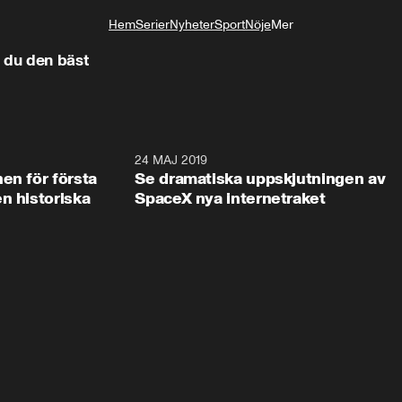
Hem
Serier
Nyheter
Sport
Nöje
Mer
Livsstil
 du den bäst
2:08
24 MAJ 2019
1:0
en för första
Se dramatiska uppskjutningen av
n historiska
SpaceX nya internetraket