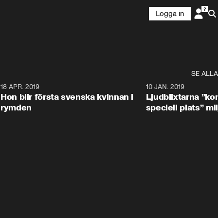
Logga in
SE ALLA
7
18 APR. 2019
10 JAN. 2019
Hon blir första svenska kvinnan i
Ljudblixtarna ”k
rymden
speciell plats” mil