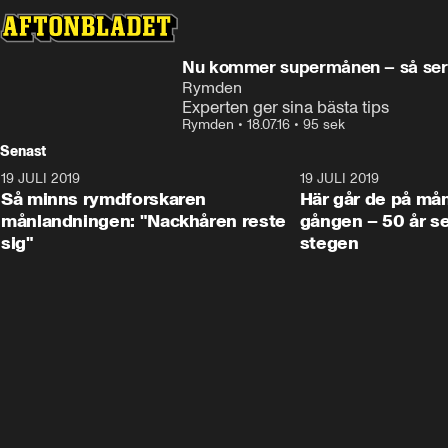
Nu kommer supermånen – så ser
Rymden
Experten ger sina bästa tips
Rymden
•
18.07.16
•
95 sek
Senast
19 JULI 2019
1:14
19 JULI 2019
Så minns rymdforskaren
Här går de på mån
månlandningen: "Nackhåren reste
gången – 50 år se
sig"
stegen