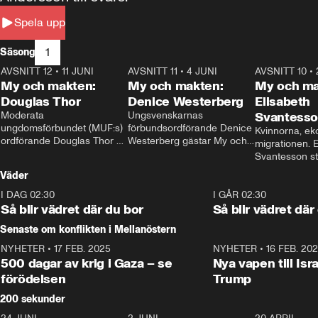
Spela upp
1
Säsong
AVSNITT 12
•
11 JUNI
26:27
AVSNITT 11
•
4 JUNI
23:40
AVSNITT 10
•
My och makten:
My och makten:
My och ma
Douglas Thor
Denice Westerberg
Elisabeth
Moderata 
Ungsvenskarnas 
Svantess
ungdomsförbundet (MUF:s) 
förbundsordförande Denice 
Kvinnorna, ek
ordförande Douglas Thor 
Westerberg gästar My och 
migrationen. E
gästar My och makten. I 
makten. I avsnittet 
Svantesson stäl
avsnittet diskuteras 
diskuteras migrationsfrågan 
när finansmini
Väder
tonårsutvisningarna och hur 
och hur SD ska locka 
Moderaterna ska locka 
kvinnliga väljare. 
I DAG 02:30
1:06
I GÅR 02:30
väljare till valet i höst. 
Så blir vädret där du bor
Så blir vädret där
Senaste om konflikten i Mellanöstern
NYHETER
•
17 FEB. 2025
0:45
NYHETER
•
16 FEB. 20
500 dagar av krig i Gaza – se
Nya vapen till Isr
förödelsen
Trump
200 sekunder