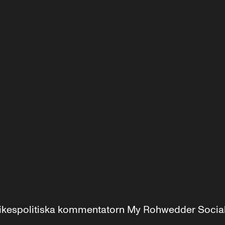
r inrikespolitiska kommentatorn My Rohwedder Soci