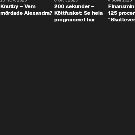
3
25 NOV. 2025
31:05
8 OKT. 2025
4:29
4 JUNI 2025
Knutby – Vem
200 sekunder –
Finansmin
mördade Alexandra?
Köttfusket: Se hela
125 procent
programmet här
"Skattever
viktig uppg