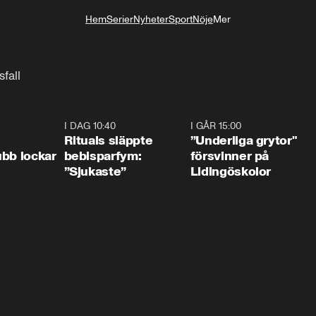
Hem
Serier
Nyheter
Sport
Nöje
Mer
Livsstil
fall
0:55
I DAG 10:40
1:01
I GÅR 15:00
1:0
Rituals släppte
”Underliga grytor"
bb lockar
bebisparfym:
försvinner på
”Sjukaste”
Lidingöskolor