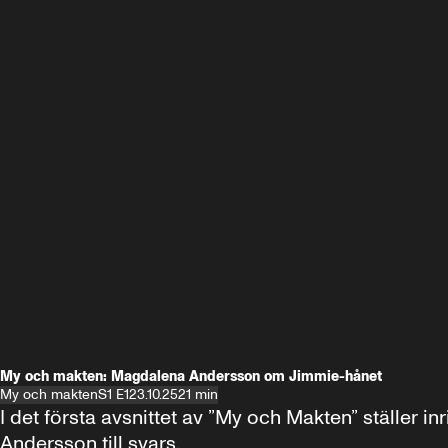
My och makten: Magdalena Andersson om Jimmie-hånet
My och makten
S1 E1
23.10.25
21 min
I det första avsnittet av ”My och Makten” ställe
Andersson till svars.