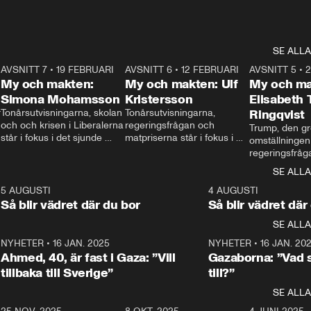
SE ALLA
7
AVSNITT 7
•
19 FEBRUARI
24:30
AVSNITT 6
•
12 FEBRUARI
27:30
AVSNITT 5
•
My och makten:
My och makten: Ulf
My och ma
Simona Mohamsson
Kristersson
Elisabeth
 
Tonårsutvisningarna, skolan 
Tonårsutvisningarna, 
Ringqvist
och och krisen i Liberalerna 
regeringsfrågan och 
Trump, den gr
står i fokus i det sjunde 
matpriserna står i fokus i 
omställningen
avsnittet av ”My och 
det sjätte avsnittet av ”My 
regeringsfråga
makten”. Se när 
och makten”. Se när 
centrum i det 
SE ALLA
Aftonbladets inrikespolitiska 
Aftonbladets inrikespolitiska 
avsnittet av ”
kommentator My 
kommentator My 
6
5 AUGUSTI
1:06
4 AUGUSTI
Makten”. Se nä
Rohwedder ställer 
Rohwedder ställer 
Så blir vädret där du bor
Så blir vädret där
Aftonbladets in
utbildnings- och 
statsminister Ulf Kristersson 
kommentator 
SE ALLA
integrationsminister Simona 
till svars.
Rohwedder stäl
Mohamsson till svars.
Centerpartiets
2
NYHETER
•
16 JAN. 2025
1:01
NYHETER
•
16 JAN. 20
Thand Ring till
Ahmed, 40, är fast i Gaza: ”Vill
Gazaborna: ”Vad s
tillbaka till Sverige”
till?”
SE ALLA