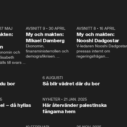
27 MAJ
3:51
AVSNITT 9
•
30 APRIL
24:00
AVSNITT 8
•
16 APRIL
25:1
kten:
My och makten:
My och makten:
Mikael Damberg
Nooshi Dadgostar
on
Ekonomin, 
V-ledaren Nooshi Dadgostar
finansministerrollen och 
pressas internt om 
onomin och 
demografikrisen. 
regeringsfrågan.

lisabeth 
Oppositionen ställs till svars 
I Aftonbladets 
ls till svars 
när Socialdemokraternas 
partiledarutfrågning ”My 
stern gästar 
Mikael Damberg gästar My 
och Makten” sätter hon ner 
My och Makten. 
och Makten. 
foten mot kritikerna:

1:06
6 AUGUSTI
1:0
– Vi ställer upp i val. Ska vi 
 du bor
Så blir vädret där du bor
vara med så sitter vi förstås 
25
1:22
NYHETER
•
21 JAN. 2025
0:5
ael – då hyllas
Här återvänder palestinska
fångarna hem