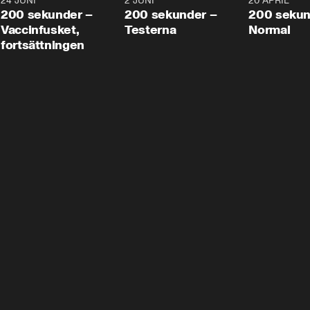
24 JUNI
5:00
2 JUNI
4:23
20 APRIL
200 sekunder –
200 sekunder –
200 sekun
Vaccinfusket,
Testerna
Normal
fortsättningen