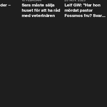
4:24
10 FEBRUARI
4:13
26 NOV. 2025
8:1
der –
Sara måste sälja
Leif GW: ”Har hon
huset för att ha råd
mördat pastor
med veterinären
Fossmos fru? Svar
nej.”