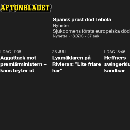
Spansk präst död i ebola
Nyheter
Sjukdomens första europeiska döds
Nyheter
•
18.07.16
•
57 sek
I DAG 17:08
0:37
23 JULI
2:02
I DAG 13:46
Äggattack mot
Lyxmäklaren på
Heffners
premiärministern –
Rivieran: "Lite friare
swingerklu
kaos bryter ut
här"
kändisar