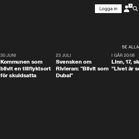
Logga in
SE ALLA
7
30 JUNI
1:24
23 JULI
1:42
I GÅR 20:08
Kommunen som
Svensken om
Linn, 17, s
blivit en tillflyktsort
Rivieran: "Blivit som
”Livet är 
för skuldsatta
Dubai"