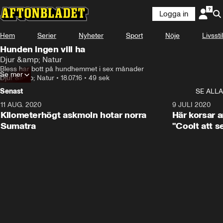
Logga in
Hem
Serier
Nyheter
Sport
Nöje
Livsstil
Hunden ingen vill ha
Djur &amp; Natur
Bless har bott på hundhemmet i sex månader
Se mer
Djur &amp; Natur
•
18.07.16
•
49 sek
Senast
SE ALLA
11 AUG. 2020
0:41
9 JULI 2020
Kilometerhögt askmoln hotar norra
Här korsar 
Sumatra
"Coolt att s