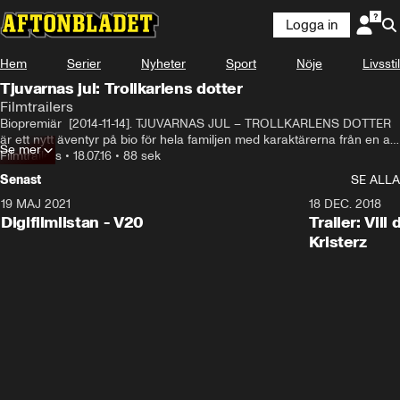
Logga in
Hem
Serier
Nyheter
Sport
Nöje
Livsstil
Tjuvarnas jul: Trollkarlens dotter
Filmtrailers
Biopremiär  [2014-11-14]. TJUVARNAS JUL – TROLLKARLENS DOTTER 
är ett nytt äventyr på bio för hela familjen med karaktärerna från en av 
Se mer
nutidens mest älskade julkalendrar.

Filmtrailers
•
18.07.16
•
88 sek
Senast
SE ALLA
I denna fristående biofilm får vi återigen träffa hittebarnet Charlie, som 
nu funnit en familj i den f d ficktjuven Kurre och pigan Gerda. När 
19 MAJ 2021
2:00
18 DEC. 2018
Kurre och Gerda får ett eget barn känner sig Charlie bortvald. Men en 
Digifilmlistan - V20
Trailer: Vil
mystisk trollkarl anländer till staden och söker upp Charlie i smyg. Han 
Kristerz
visar henne en värld av magi och spännande upptåg, men vad döljer 
han egentligen för hemlighet?