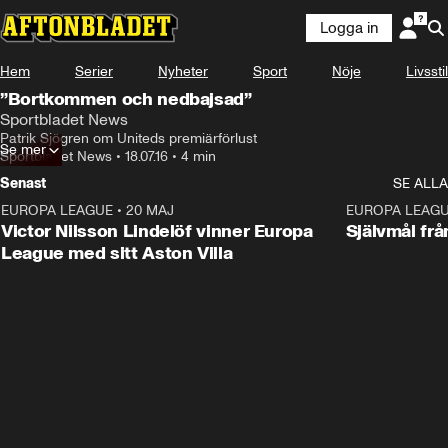
Logga in
Hem
Serier
Nyheter
Sport
Nöje
Livsstil
”Bortkommen och nedbajsad”
Sportbladet News
Patrik Sjögren om Uniteds premiärförlust
Se mer
Sportbladet News
•
18.07.16
•
4 min
Senast
SE ALLA
EUROPA LEAGUE
•
20 MAJ
1:32
EUROPA LEAG
Victor Nilsson Lindelöf vinner Europa
Självmål frå
League med sitt Aston Villa