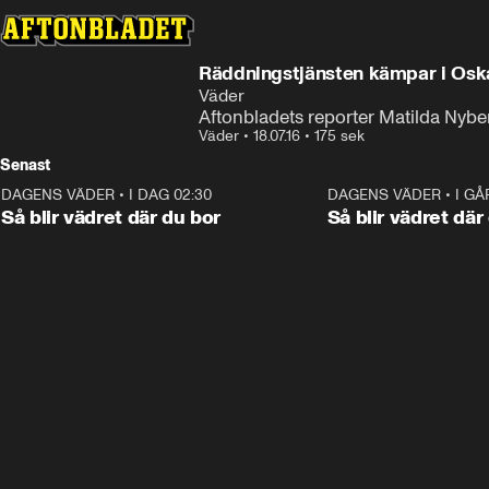
Räddningstjänsten kämpar i Osk
Väder
Aftonbladets reporter Matilda Nyb
Väder
•
18.07.16
•
175 sek
Senast
DAGENS VÄDER
•
I DAG 02:30
1:06
DAGENS VÄDER
•
I GÅ
Så blir vädret där du bor
Så blir vädret där