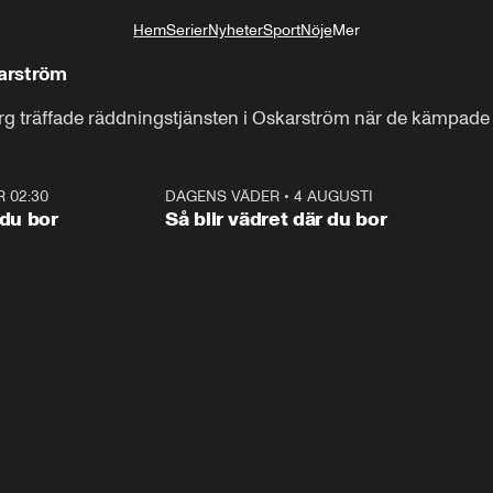
Hem
Serier
Nyheter
Sport
Nöje
Mer
Livsstil
arström
erg träffade räddningstjänsten i Oskarström när de kämpad
R 02:30
1:06
DAGENS VÄDER
•
4 AUGUSTI
1:0
 du bor
Så blir vädret där du bor