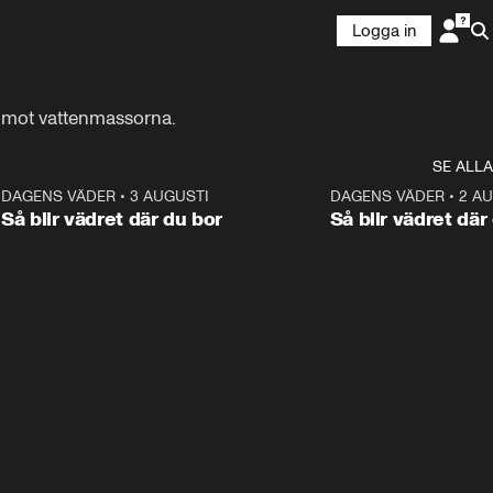
Logga in
e mot vattenmassorna.
SE ALLA
6
DAGENS VÄDER
•
3 AUGUSTI
1:06
DAGENS VÄDER
•
2 A
Så blir vädret där du bor
Så blir vädret där