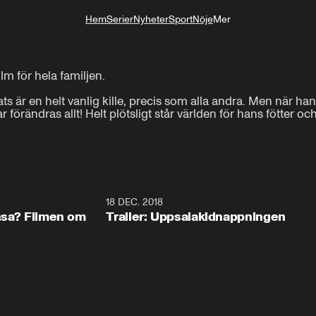
Hem
Serier
Nyheter
Sport
Nöje
Mer
Livsstil
m för hela familjen.

 är en helt vanlig kille, precis som alla andra. Men när han h
örändras allt! Helt plötsligt står världen för hans fötter och
0:57
18 DEC. 2018
1:3
ansa? Filmen om
Trailer: Uppsalakidnappningen