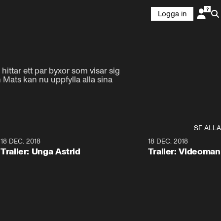
Logga in
ittar ett par byxor som visar sig 
 Mats kan nu uppfylla alla sina 
SE ALLA
0
18 DEC. 2018
1:30
18 DEC. 2018
Trailer: Unga Astrid
Trailer: Videoma