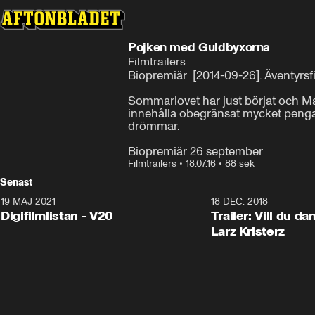
Pojken med Guldbyxorna
Filmtrailers
Biopremiär  [2014-09-26]. Äventyrsfil
Sommarlovet har just börjat och Mats
innehålla obegränsat mycket pengar f
drömmar.

Biopremiär 26 september
Filmtrailers
•
18.07.16
•
88 sek
Senast
19 MAJ 2021
2:00
18 DEC. 2018
Digifilmlistan - V20
Trailer: Vill du d
Larz Kristerz