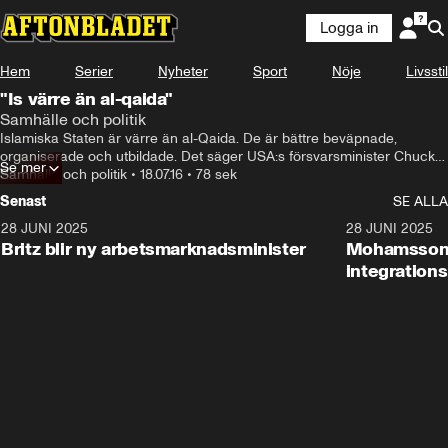
Logga in
Hem
Serier
Nyheter
Sport
Nöje
Livsstil
"Is värre än al-qaida"
Samhälle och politik
Islamiska Staten är värre än al-Qaida. De är bättre beväpnade, 
organiserade och utbildade. Det säger USA:s försvarsminister Chuck 
Se mer
Hagel som ser IS som ett allvarligt hot.
Samhälle och politik
•
18.07.16
•
78 sek
Senast
SE ALLA
28 JUNI 2025
1:48
28 JUNI 2025
Britz blir ny arbetsmarknadsminister
Mohamsson b
integration