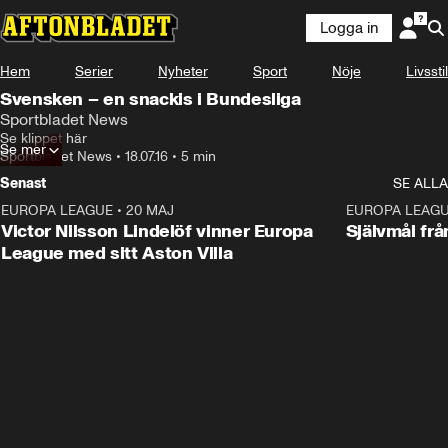
Logga in
Hem
Serier
Nyheter
Sport
Nöje
Livsstil
Svensken – en snackis i Bundesliga
Sportbladet News
Se klippet här
Se mer
Sportbladet News
•
18.07.16
•
5 min
Senast
SE ALLA
EUROPA LEAGUE
•
20 MAJ
1:32
EUROPA LEAG
Victor Nilsson Lindelöf vinner Europa
Självmål frå
League med sitt Aston Villa