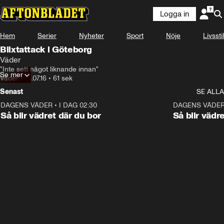
Logga in
Hem
Serier
Nyheter
Sport
Nöje
Livsstil
Blixtattack i Göteborg
Väder
"Inte sett något liknande innan"
Se mer
Väder
•
18.07.16
•
61 sek
Senast
SE ALLA
DAGENS VÄDER
•
I DAG 02:30
1:06
DAGENS VÄDE
Så blir vädret där du bor
Så blir vädr