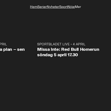
Hem
Serier
Nyheter
Sport
Nöje
Mer
Livsstil
PRIL
1:03
SPORTBLADET LIVE
•
4 APRIL
1:0
va plan – sen
Missa inte: Red Bull Homerun
söndag 5 april 17.30