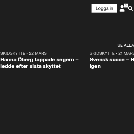
Logga in
SE ALLA
9
SKIDSKYTTE
•
22 MARS
0:55
SKIDSKYTTE
•
21 MAR
Hanna Öberg tappade segern –
Svensk succé – 
ledde efter sista skyttet
igen