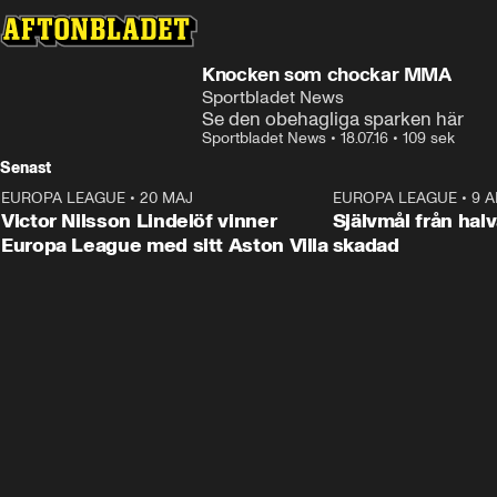
Knocken som chockar MMA
Sportbladet News
Se den obehagliga sparken här
Sportbladet News
•
18.07.16
•
109 sek
Senast
EUROPA LEAGUE
•
20 MAJ
1:32
EUROPA LEAGUE
•
9 A
Victor Nilsson Lindelöf vinner
Självmål från hal
Europa League med sitt Aston Villa
skadad