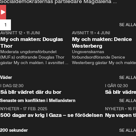
Socialdemokraternas partiledare Magdalena 
Andersson till svars.
1
SE ALLA
AVSNITT 12
•
11 JUNI
26:27
AVSNITT 11
•
4 JUNI
2
My och makten: Douglas
My och makten: Denice
Thor
Westerberg
Moderata ungdomsförbundet 
Ungsvenskarnas 
(MUF:s) ordförande Douglas Thor 
förbundsordförande Denice 
gästar My och makten. I avsnittet 
Westerberg gästar My och makten.
diskuteras tonårsutvisningarna och 
avsnittet diskuteras migrationsfrå
hur Moderaterna ska locka väljare till 
och hur SD ska locka kvinnliga 
Väder
SE ALLA
valet i höst. 
väljare. 
I DAG 02:30
1:06
I GÅR 02:30
Så blir vädret där du bor
Så blir vädr
Senaste om konflikten i Mellanöstern
SE ALLA
NYHETER
•
17 FEB. 2025
0:45
NYHETER
•
16 F
500 dagar av krig i Gaza – se förödelsen
Nya vapen ti
200 sekunder
SE ALLA