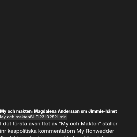
My och makten: Magdalena Andersson om Jimmie-hånet
My och makten
S1 E1
23.10.25
21 min
I det första avsnittet av ”My och Makten” ställer 
inrikespolitiska kommentatorn My Rohwedder 