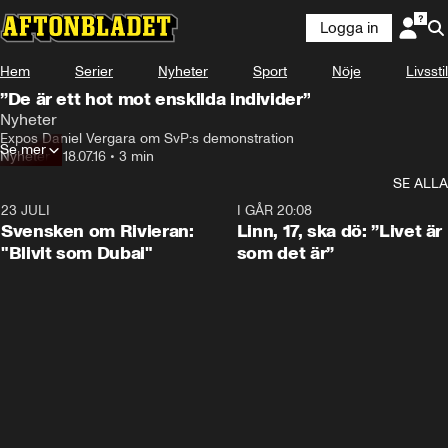
Logga in
Hem
Serier
Nyheter
Sport
Nöje
Livsstil
”De är ett hot mot enskilda individer”
Nyheter
Expos Daniel Vergara om SvP:s demonstration
Se mer
Nyheter
•
18.07.16
•
3 min
SE ALLA
23 JULI
1:42
I GÅR 20:08
Svensken om Rivieran:
Linn, 17, ska dö: ”Livet är
"Blivit som Dubai"
som det är”