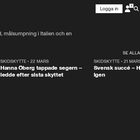
Logga in
d, målsumpning i Italien och en 
SE ALLA
9
SKIDSKYTTE
•
22 MARS
0:55
SKIDSKYTTE
•
21 MAR
Hanna Öberg tappade segern –
Svensk succé – 
ledde efter sista skyttet
igen