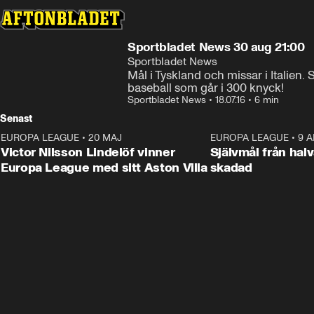
Sportbladet News 30 aug 21:00
Sportbladet News
Mål i Tyskland och missar i Italien.
baseball som går i 300 knyck!
Sportbladet News
•
18.07.16
•
6 min
Senast
EUROPA LEAGUE
•
20 MAJ
1:32
EUROPA LEAGUE
•
9 A
Victor Nilsson Lindelöf vinner
Självmål från hal
Europa League med sitt Aston Villa
skadad