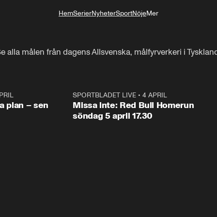
Hem
Serier
Nyheter
Sport
Nöje
Mer
Livsstil
 Se alla målen från dagens Allsvenska, målfyrverkeri i Tysklan
PRIL
1:03
SPORTBLADET LIVE
•
4 APRIL
1:0
va plan – sen
Missa inte: Red Bull Homerun
söndag 5 april 17.30