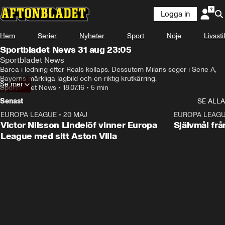
Logga in
Hem
Serier
Nyheter
Sport
Nöje
Livsstil
Sportbladet News 31 aug 23:05
Sportbladet News
Barca i ledning efter Reals kollaps. Dessutom Milans seger i Serie A, 
Bayerns märkliga lagbild och en riktig krutkärring.
Se mer
Sportbladet News
•
18.07.16
•
5 min
Senast
SE ALLA
EUROPA LEAGUE
•
20 MAJ
1:32
EUROPA LEAG
Victor Nilsson Lindelöf vinner Europa
Självmål frå
League med sitt Aston Villa