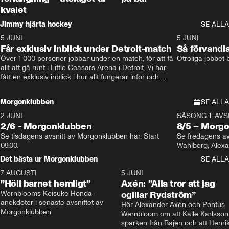
kvalet
Jimmy hjärta hockey
SE ALLA
5 JUNI
11:14
5 JUNI
Får exklusiv inblick under Detroit-match
Så förvandl
Över 1 000 personer jobbar under en match, för att få 
Otroliga jobbet
allt att gå runt i Little Ceasars Arena i Detroit. Vi har 
fått en exklusiv inblick i hur allt fungerar inför och 
under match i världens bästa hockeyliga
Morgonklubben
SE ALLA
2 JUNI
SÄSONG 1, AVSN
2/6 - Morgonklubben
8/5 – Morg
Se tisdagens avsnitt av Morgonklubben här. Start 
Se fredagens av
09.00. 
Det bästa ur Morgonklubben
SE ALLA
7 AUGUSTI
1:14
5 JUNI
”Höll barnet hemligt”
Axén: ”Alla tror att jag
Wernblooms Keisuke Honda-
ogillar Rydström”
anekdoter i senaste avsnittet av 
Hör Alexander Axén och Pontus 
Morgonklubben
Wernbloom om att Kalle Karlsson 
sparken från Bajen och att Henrik