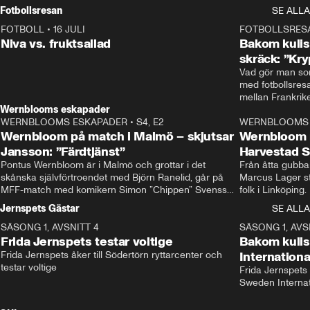
Rydström tar över
Fotbollsresan
SE ALLA
FOTBOLL
•
16 JULI
0:44
FOTBOLLSRES
Niva vs. fruktsallad
Bakom kulis
skräck: ”Kry
Vad gör man som
med fotbollsres
Wernblooms eskapader
WERNBLOOMS ESKAPADER
•
S4, E2
38:23
WERNBLOOMS 
Wernbloom på match i Malmö – skjutsar
Wernbloom 
Jansson: ”Färdtjänst”
Harvestad 
Pontus Wernbloom är i Malmö och grottar i det 
Från åtta gubbar 
skånska självförtroendet med Björn Ranelid, går på 
Marcus Lager sta
MFF-match med komikern Simon ”Chippen” Svensson 
folk i Linköping
och hjälper skadade stjärnbacken Pontus Jansson 
och Wernbloom kl
Jernspets Gästar
SE ALLA
hem. 
SÄSONG 1, AVSNITT 4
13:37
SÄSONG 1, AVS
Frida Jernspets testar voltige
Bakom kuli
Frida Jernspets åker till Södertörn ryttarcenter och 
Internation
testar voltige
Frida Jernspets 
Sweden Interna