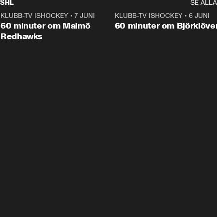
SHL
SE ALLA
KLUBB-TV ISHOCKEY
•
7 JUNI
1:02:53
KLUBB-TV ISHOCKEY
•
6 JUNI
1:0
Plus
60 minuter om Malmö
60 minuter om Björklöve
Redhawks