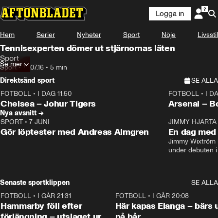
Logga in
Hem
Serier
Nyheter
Sport
Nöje
Livsstil
Tennisexperten dömer ut stjärnornas läten
Sport
Se mer
Sport
•
18.07.16
•
5 min
Direktsänd sport
SE ALLA
FOTBOLL
•
I DAG 11:50
FOTBOLL
•
I D
Plus
Plus
Chelsea – Johur Tigers
Arsenal – B
Nya avsnitt →
SPORT
•
7 JUNI
16:36
JIMMY HJÄRTA
Gör löptester med Andreas Almgren
En dag med 
Jimmy Wixtröm 
under debuten i
Senaste sportklippen
SE ALLA
FOTBOLL
•
I GÅR 21:31
1:28
FOTBOLL
•
I GÅR 20:08
Hammarby föll efter
Här kapas Elanga – bärs 
förlängning – utslaget ur
på bår