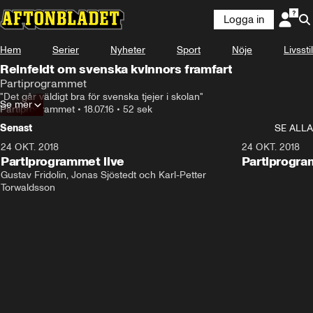
Logga in
Hem
Serier
Nyheter
Sport
Nöje
Livsstil
Reinfeldt om svenska kvinnors framfart
Partiprogrammet
"Det går väldigt bra för svenska tjejer i skolan"
Se mer
Partiprogrammet
•
18.07.16
•
52 sek
Senast
SE ALLA
24 OKT. 2018
32:13
24 OKT. 2018
Partiprogrammet live
Partiprogra
Gustav Fridolin, Jonas Sjöstedt och Karl-Petter 
Torwaldsson