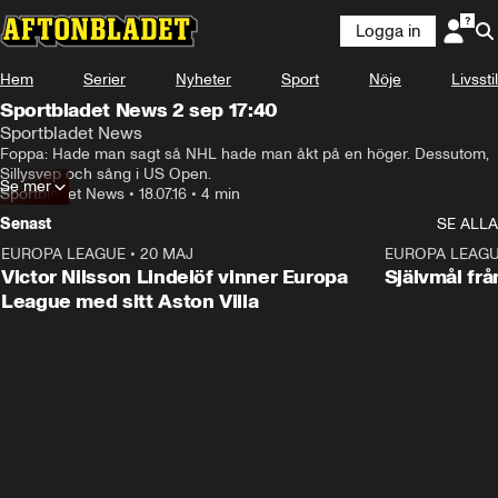
Logga in
Hem
Serier
Nyheter
Sport
Nöje
Livsstil
Sportbladet News 2 sep 17:40
Sportbladet News
Foppa: Hade man sagt så NHL hade man åkt på en höger. Dessutom, 
Sillysvep och sång i US Open.
Se mer
Sportbladet News
•
18.07.16
•
4 min
Senast
SE ALLA
EUROPA LEAGUE
•
20 MAJ
1:32
EUROPA LEAG
Victor Nilsson Lindelöf vinner Europa
Självmål frå
League med sitt Aston Villa