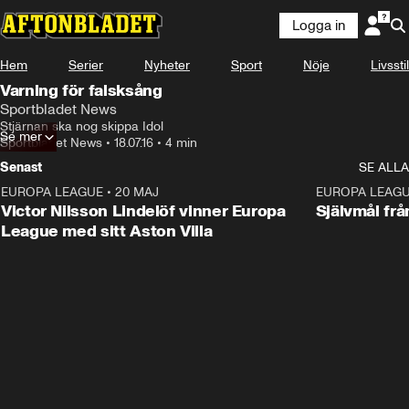
Logga in
Hem
Serier
Nyheter
Sport
Nöje
Livsstil
Varning för falsksång
Sportbladet News
Stjärnan ska nog skippa Idol
Se mer
Sportbladet News
•
18.07.16
•
4 min
Senast
SE ALLA
EUROPA LEAGUE
•
20 MAJ
1:32
EUROPA LEAG
Victor Nilsson Lindelöf vinner Europa
Självmål frå
League med sitt Aston Villa