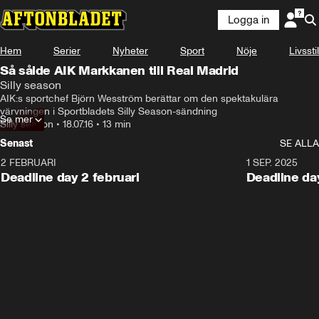
Logga in
Hem
Serier
Nyheter
Sport
Nöje
Livsstil
Så sålde AIK Markkanen till Real Madrid
Silly season
AIK:s sportchef Björn Wesström berättar om den spektakulära  
värvningen i Sportbladets Silly Season-sändning
Se mer
Silly season
•
18.07.16
•
13 min
Senast
SE ALLA
2 FEBRUARI
1 SEP. 2025
Deadline day 2 februari
Deadline da