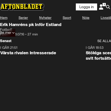
Logga in
Hem
Serier
Nyheter
Sport
Nöje
Livsstil
Erik Hamréns pk inför Estland
Fotboll
Se mer
Fotboll
•
18.07.16
•
27 min
Senast
SE ALLA
I GÅR 21:51
0:31
I GÅR 18:53
Värsta rivalen intresserade
Stökiga sce
svit fortsätt