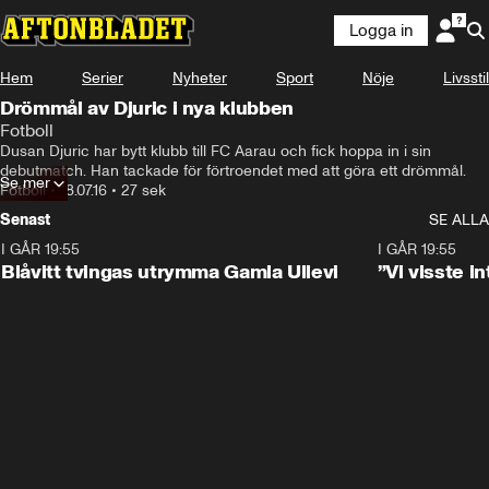
Logga in
Hem
Serier
Nyheter
Sport
Nöje
Livsstil
Drömmål av Djuric i nya klubben
Fotboll
Dusan Djuric har bytt klubb till FC Aarau och fick hoppa in i sin 
debutmatch. Han tackade för förtroendet med att göra ett drömmål.
Se mer
Fotboll
•
18.07.16
•
27 sek
Senast
SE ALLA
I GÅR 19:55
0:29
I GÅR 19:55
Blåvitt tvingas utrymma Gamla Ullevi
”Vi visste 