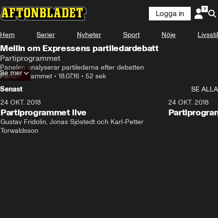
Logga in
Hem
Serier
Nyheter
Sport
Nöje
Livsstil
Mellin om Expressens partiledardebatt
Partiprogrammet
Panelen analyserar partiledarna efter debatten
Se mer
Partiprogrammet
•
18.07.16
•
52 sek
Senast
SE ALLA
24 OKT. 2018
32:13
24 OKT. 2018
Partiprogrammet live
Partiprogra
Gustav Fridolin, Jonas Sjöstedt och Karl-Petter 
Torwaldsson