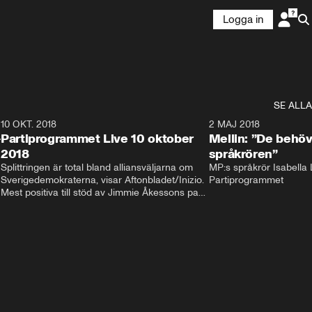
Logga in
SE ALLA
2
10 OKT. 2018
28:52
2 MAJ 2018
-
Partiprogrammet Live 10 oktober
Mellin: ”De behöv
2018
språkrören”
Splittringen är total bland alliansväljarna om 
MP:s språkrör Isabella L
Sverigedemokraterna, visar Aftonbladet/Inizio. 
Partiprogrammet
Mest positiva till stöd av Jimmie Åkessons parti 
är KD och M. Bland Annie Lööfs väljare säger 
väljarna blankt nej till SD – 92 procent vill i 
stället regera med hjälp av 
Socialdemokraterna.