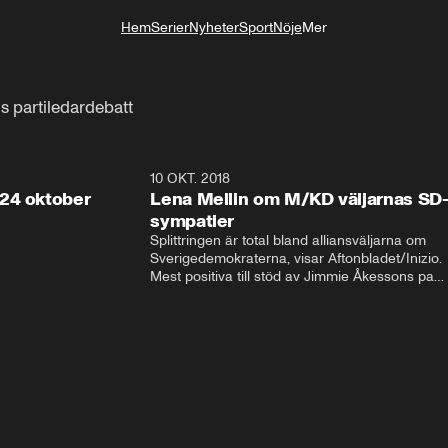
Hem
Serier
Nyheter
Sport
Nöje
Mer
Livsstil
s partiledardebatt
32:13
10 OKT. 2018
28:5
24 oktober
Lena Mellin om M/KD väljarnas SD
sympatier
Splittringen är total bland alliansväljarna om 
Sverigedemokraterna, visar Aftonbladet/Inizio. 
Mest positiva till stöd av Jimmie Åkessons parti 
är KD och M. Bland Annie Lööfs väljare säger 
väljarna blankt nej till SD – 92 procent vill i 
stället regera med hjälp av 
Socialdemokraterna.