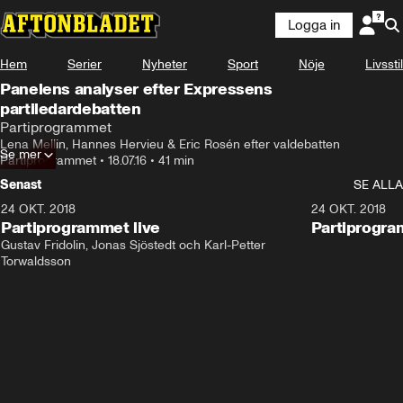
Logga in
Hem
Serier
Nyheter
Sport
Nöje
Livsstil
Panelens analyser efter Expressens
partiledardebatten
Partiprogrammet
Lena Mellin, Hannes Hervieu & Eric Rosén efter valdebatten
Se mer
Partiprogrammet
•
18.07.16
•
41 min
Senast
SE ALLA
24 OKT. 2018
32:13
24 OKT. 2018
Partiprogrammet live
Partiprogra
Gustav Fridolin, Jonas Sjöstedt och Karl-Petter 
Torwaldsson