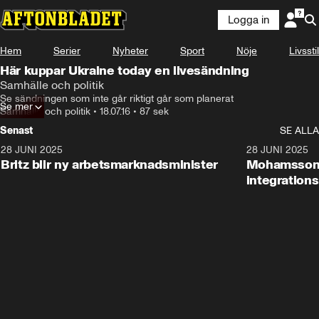
Logga in
Hem
Serier
Nyheter
Sport
Nöje
Livsstil
Här kuppar Ukraine today en livesändning
Samhälle och politik
Se sändningen som inte går riktigt går som planerat
Se mer
Samhälle och politik
•
18.07.16
•
87 sek
Senast
SE ALLA
28 JUNI 2025
1:48
28 JUNI 2025
Britz blir ny arbetsmarknadsminister
Mohamsson b
integration