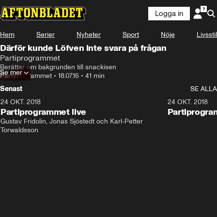
Logga in
Hem
Serier
Nyheter
Sport
Nöje
Livsstil
Därför kunde Löfven inte svara på frågan
Partiprogrammet
Berättar om bakgrunden till snackisen
Se mer
Partiprogrammet
•
18.07.16
•
41 min
Senast
SE ALLA
24 OKT. 2018
32:13
24 OKT. 2018
Partiprogrammet live
Partiprogra
Gustav Fridolin, Jonas Sjöstedt och Karl-Petter 
Torwaldsson