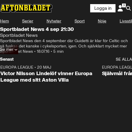
Logga in
Hem
Serier
Nyheter
Sport
Nöje
Livsstil
Sportbladet News 4 sep 21:30
Sportbladet News
Sportbladet News den 4 september där Guidetti är klar för Celtic och 
så fuskas det kanske i cykelsporten, igen. Och självklart mycket mer
Se mer
Sportbladet News
•
18.07.16
•
5 min
Senast
SE ALLA
EUROPA LEAGUE
•
20 MAJ
1:32
EUROPA LEAG
Victor Nilsson Lindelöf vinner Europa
Självmål frå
League med sitt Aston Villa