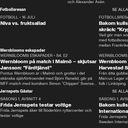
och Alexander Axén.
Fotbollsresan
SE ALLA
FOTBOLL
•
16 JULI
0:44
FOTBOLLSRES
Niva vs. fruktsallad
Bakom kulis
skräck: ”Kry
Vad gör man som
med fotbollsres
Wernblooms eskapader
WERNBLOOMS ESKAPADER
•
S4, E2
38:23
WERNBLOOMS 
Wernbloom på match i Malmö – skjutsar
Wernbloom 
Jansson: ”Färdtjänst”
Harvestad 
Pontus Wernbloom är i Malmö och grottar i det 
Från åtta gubbar 
skånska självförtroendet med Björn Ranelid, går på 
Marcus Lager sta
MFF-match med komikern Simon ”Chippen” Svensson 
folk i Linköping
och hjälper skadade stjärnbacken Pontus Jansson 
och Wernbloom kl
Jernspets Gästar
SE ALLA
hem. 
SÄSONG 1, AVSNITT 4
13:37
SÄSONG 1, AVS
Frida Jernspets testar voltige
Bakom kuli
Frida Jernspets åker till Södertörn ryttarcenter och 
Internation
testar voltige
Frida Jernspets 
Sweden Interna