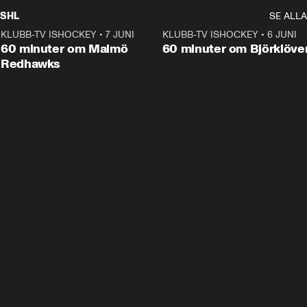
SHL
SE ALLA
KLUBB-TV ISHOCKEY
•
7 JUNI
1:02:53
KLUBB-TV ISHOCKEY
•
6 JUNI
1:0
Plus
60 minuter om Malmö
60 minuter om Björklöve
Redhawks