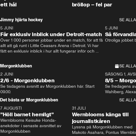
ett hål
bröllop – fel par
Jimmy hjärta hockey
SE ALLA
5 JUNI
11:14
5 JUNI
Får exklusiv inblick under Detroit-match
Så förvandl
Över 1 000 personer jobbar under en match, för att få 
Otroliga jobbet
allt att gå runt i Little Ceasars Arena i Detroit. Vi har 
fått en exklusiv inblick i hur allt fungerar inför och 
under match i världens bästa hockeyliga
Morgonklubben
SE ALLA
2 JUNI
SÄSONG 1, AVSN
2/6 - Morgonklubben
8/5 – Morg
Se tisdagens avsnitt av Morgonklubben här. Start 
Se fredagens av
09.00. 
Det bästa ur Morgonklubben
SE ALLA
7 AUGUSTI
1:14
31 JULI
”Höll barnet hemligt”
Wernblooms känga till
Wernblooms Keisuke Honda-
journalistkåren
anekdoter i senaste avsnittet av 
Lyssna på Morgonklubben med 
Morgonklubben
Makoto Asahara, Pontus Wernblo