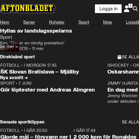
Logga in
Hem
Serier
Nyheter
Sport
Nöje
Livsstil
Hyllas av landslagsspelarna
Sport
Kim: ”Det är en otrolig prestation”
Se mer
Sport
•
18.07.16
•
11 min
Direktsänd sport
SE ALLA
FOTBOLL
•
I MORGON 17:45
ISHOCKEY
•
ON
Plus
Plus
ŠK Slovan Bratislava – Mjällby
Oskarshamn
Nya avsnitt →
SPORT
•
7 JUNI
16:36
JIMMY HJÄRTA
Gör löptester med Andreas Almgren
En dag med 
Jimmy Wixtröm 
under debuten i
Senaste sportklippen
SE ALLA
FOTBOLL
•
I GÅR 20:50
0:31
I GÅR 17:44
Gjorde mål – försvann ner i
2 000 kom för Ronaldos