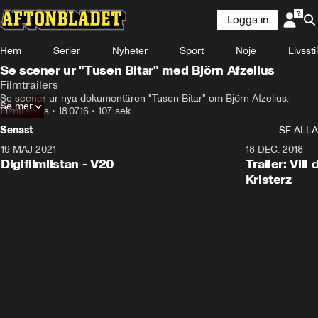
Logga in
Hem
Serier
Nyheter
Sport
Nöje
Livsstil
Se scener ur "Tusen Bitar" med Björn Afzelius
Filmtrailers
Se scener ur nya dokumentären "Tusen Bitar" om Björn Afzelius.
Se mer
Filmtrailers
•
18.07.16
•
107 sek
Senast
SE ALLA
19 MAJ 2021
2:00
18 DEC. 2018
Digifilmlistan - V20
Trailer: Vil
Kristerz