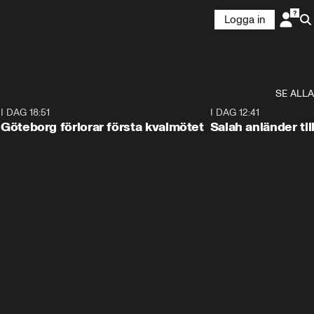
Logga in
SE ALLA
7
I DAG 18:51
2:17
I DAG 12:41
Göteborg förlorar första kvalmötet
Salah anländer ti