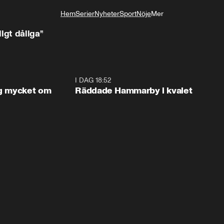
Hem
Serier
Nyheter
Sport
Nöje
Mer
Livsstil
igt dåliga”
1:56
I DAG 18:52
2:1
og mycket om
Räddade Hammarby i kvalet