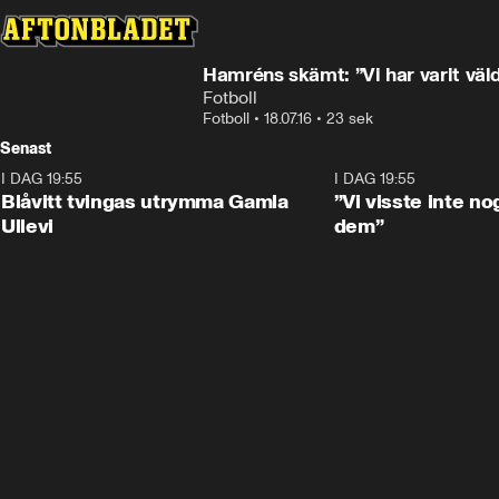
Hamréns skämt: ”Vi har varit väld
Fotboll
Fotboll
•
18.07.16
•
23 sek
Senast
I DAG 19:55
0:29
I DAG 19:55
Blåvitt tvingas utrymma Gamla
”Vi visste inte n
Ullevi
dem”