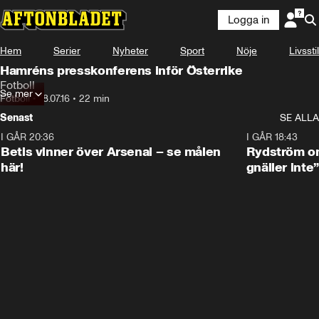
Logga in
Hem
Serier
Nyheter
Sport
Nöje
Livsstil
Hamréns presskonferens inför Österrike
Fotboll
Se mer
Fotboll
•
18.07.16
•
22 min
Senast
SE ALLA
I GÅR 20:36
1:30
I GÅR 18:43
Betis vinner över Arsenal – se målen
Rydström om
här!
gnäller inte”